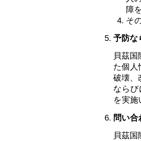
障
そ
予防な
貝茲国
た個人
破壊、
ならび
を実施
問い合
貝茲国