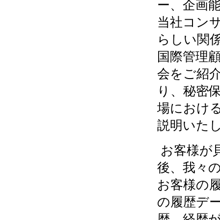
ー、企画
当社コン
らしい関
国際管理
会をご紹
り、秘密
場におけ
説明いた
お客様が
後、我々
お客様の
の履歴デ
歴、経歴