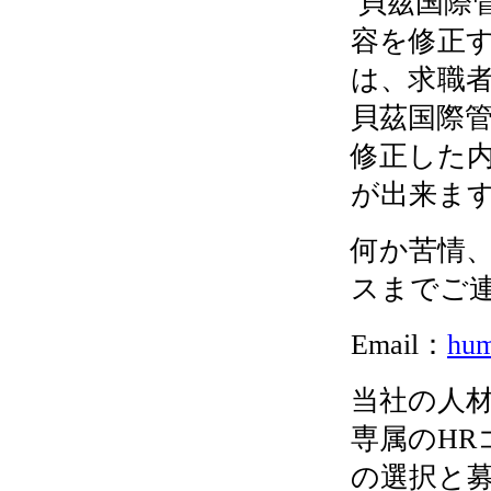
貝茲国際
容を修正
は、求職
貝茲国際
修正した
が出来ま
何か苦情
スまでご
Email：
hum
当社の人
専属のHR
の選択と