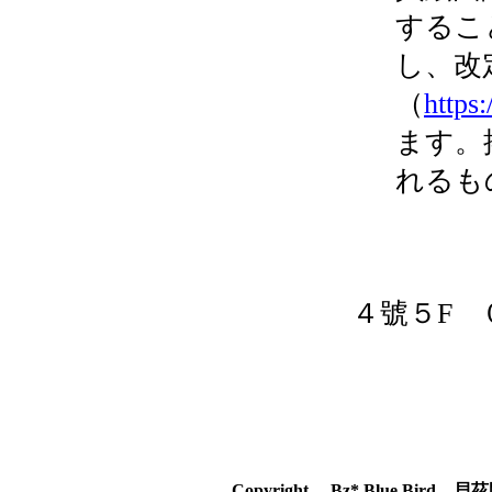
するこ
し、改
（
https
ます。
れるも
貝
台湾
４號５F 
代
制定
Copyright Bz* Blue Bir