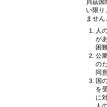
貝茲国
い限り
ません
人
が
困
公
の
同
国
を
に
人