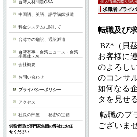
個人情報の取り扱
台湾人材問題Q&A
求職者プライバ
中国語、英語、語学講師派遣
料金システムに関して
転職及び
台湾での翻訳、通訳派遣
BZ*（
台湾有事・台湾ニュース・台湾
お客様に
半導体・AI
会社概要
のよろし
のコンサ
お問い合わせ
如何なる
プライバシーポリシー
タを見せ
アクセス
転職のプ
社長の部屋 秘密の宝箱
ございま
労務管理は専門家集団の弊社にお任
せください