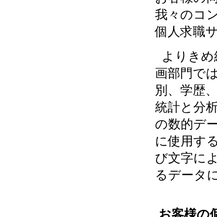
我々のコ
個人求職
よりきめ
画部門で
別、学歴
統計と分
の数的デ
に使用す
び文字に
るデータ
お客様の