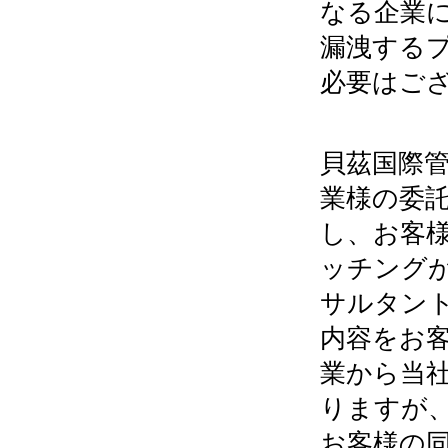
なる企業
漏洩する
必要はご
貝茲国際
業様の委
し、お客
ッチング
サルタン
内容をお
業から当
りますが
お客様の