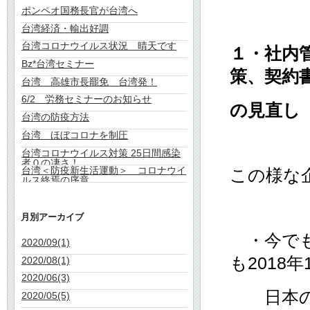
ポンペオ国務長官が台湾へ
台湾経済・輸出好調
台湾コロナウイルス状況 晴天です
１・社内
Bz*台湾セミナー
策、契約
台湾 高雄市長罷免 台湾発！
6/2 労務セミナーのお知らせ
の見直し
台湾の防疫方法
台湾 ほぼコロナを制圧
台湾コロナウイルス対策 25日間感染
者０の凄さ！
台湾＜防疫新生活運動＞ コロナウイ
この様な
ルス終焉の序章
月別アーカイブ
・今でも
2020/09(1)
も2018
2020/08(1)
2020/06(3)
日本の就
2020/05(5)