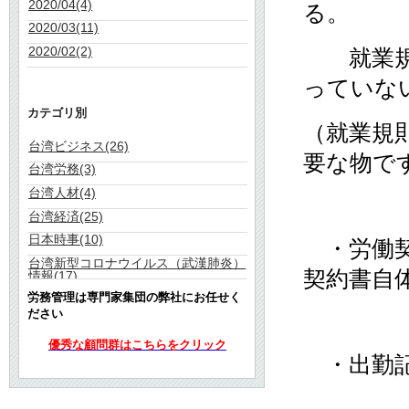
2020/04(4)
る。
2020/03(11)
2020/02(2)
就業規則
っていな
カテゴリ別
（就業規
台湾ビジネス(26)
要な物で
台湾労務(3)
台湾人材(4)
台湾経済(25)
日本時事(10)
・労働契
台湾新型コロナウイルス（武漢肺炎）
契約書自
情報(17)
労務管理は専門家集団の弊社にお任せく
ださい
優秀な顧問群はこちらをクリック
・出勤記