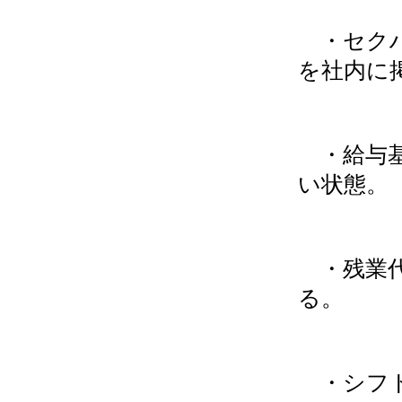
・セクハ
を社内に
・給与基
い状態。
・残業代
る。
・シフト