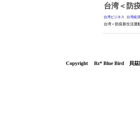
台湾＜防
台湾ビジネス
台湾経
台湾＜防疫新生活運
Copyright Bz* Blue Bir