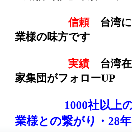
信頼
台湾に
業様の味方です
実績
台湾在
家集団がフォローUP
1000社以
業様との繋がり・28