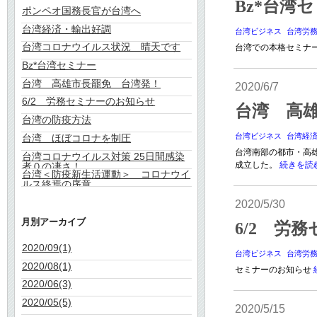
Bz*台湾
ポンペオ国務長官が台湾へ
台湾経済・輸出好調
台湾ビジネス
台湾労
台湾コロナウイルス状況 晴天です
台湾での本格セミナ
Bz*台湾セミナー
台湾 高雄市長罷免 台湾発！
2020/6/7
6/2 労務セミナーのお知らせ
台湾 高
台湾の防疫方法
台湾ビジネス
台湾経
台湾 ほぼコロナを制圧
台湾南部の都市・高
台湾コロナウイルス対策 25日間感染
成立した。
続きを読
者０の凄さ！
台湾＜防疫新生活運動＞ コロナウイ
ルス終焉の序章
2020/5/30
月別アーカイブ
6/2 労
2020/09(1)
台湾ビジネス
台湾労
2020/08(1)
セミナーのお知らせ
2020/06(3)
2020/05(5)
2020/5/15