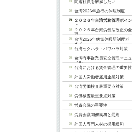
問題社員を解雇したい
台湾2026年施行の休暇制度
２０２６年台湾労務管理ポイ
ト
２０２６年台湾労働法改正の
容
台湾2026年病気休暇新制度ガ
イド
台湾セクハラ・パワハラ対策
台湾有事従業員安全管理マニ
アル
台湾における賃金管理の重要
外国人労働者雇用企業対策
台湾労働検査最重要点対策
労働検査最重要点対策
労資会議の重要性
労資会議開催義務と罰則
外国人専門人材の採用緩和