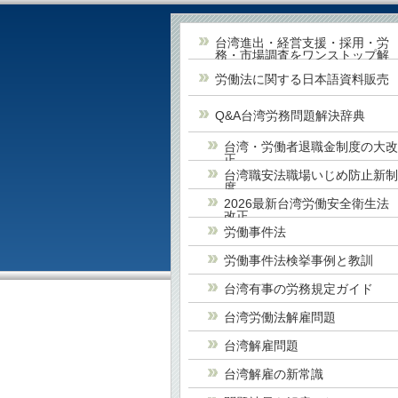
台湾進出・経営支援・採用・労
務・市場調査をワンストップ解
決
労働法に関する日本語資料販売
Q&A台湾労務問題解決辞典
台湾・労働者退職金制度の大
正
台湾職安法職場いじめ防止新
度
2026最新台湾労働安全衛生法
改正
労働事件法
労働事件法検挙事例と教訓
台湾有事の労務規定ガイド
台湾労働法解雇問題
台湾解雇問題
台湾解雇の新常識