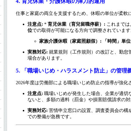
4. 育児休業・介護休暇の弾力的運用
仕事と家庭の両立を支援するため、休暇の単位が柔軟
注意点:
*
育児休業（育兒留職停薪）:
これまでは
位
での取得が可能になる方向で調整されています
家族介護休暇（家庭照顧假）:
「時間」単位
実務対応:
就業規則（工作規則）の改訂と、勤怠
場合があります。
5. 「職場いじめ・ハラスメント防止」の管理
2026年度は労働部による職場いじめ防止の指導が強化
注意点:
職場いじめが発生した場合、企業が適切
法
ないと、多額の過料（罰金）や損害賠償請求の対
実務対応:
苦情申立窓口の設置、調査委員会の構
での整備が急務です。