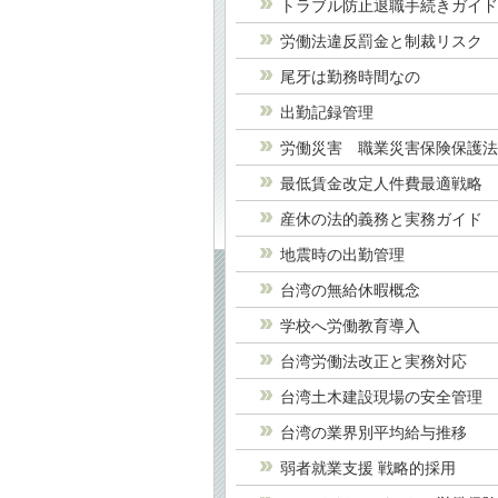
トラブル防止退職手続きガイ
労働法違反罰金と制裁リスク
尾牙は勤務時間なの
出勤記録管理
労働災害 職業災害保険保護
最低賃金改定人件費最適戦略
産休の法的義務と実務ガイド
地震時の出勤管理
台湾の無給休暇概念
学校へ労働教育導入
台湾労働法改正と実務対応
台湾土木建設現場の安全管理
台湾の業界別平均給与推移
弱者就業支援 戦略的採用