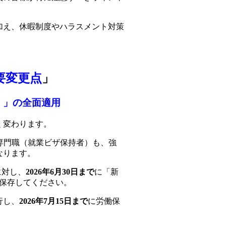
に加え、休暇制度やハラスメント対策
重要変更点
」
）」の全面適用
く変わります。
専門職（就業ビザ保持者）も、強
なります。
に対し、
2026年6月30日まで
に「新
保存してください。
行し、
2026年7月15日まで
に労働保