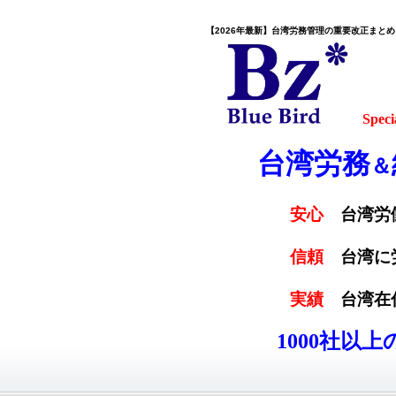
【2026年最新】台湾労務管理の重要改正まと
S
peci
台湾労務
＆
安心
台湾労
信頼
台湾に
実績
台湾在
1000社以