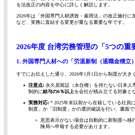
を法改正の内容を中心に詳しく解説します。
2026年は「外国専門人材誘致・雇用法」の改正施行
ン
など、実務に直結する変更が重なる重要な年です。
全
2026年度 台湾労務管理の「5つの
ュ
1. 外国専門人材への「労退新制（退職金積立
性
すでにお伝えした通り、2026年1月1日から制度が大き
注意点:
永久居留証（永住権）を持たない日本人
制的に
給与の6％以上
を会社が積み立てる対象と
実務対応:
* 2025年末以前から在籍している社員
制度」か「旧制度」かの選択確認を行い、書面で
意思表示がない場合は自動的に新制度へ移
険局へ申報する必要があります。