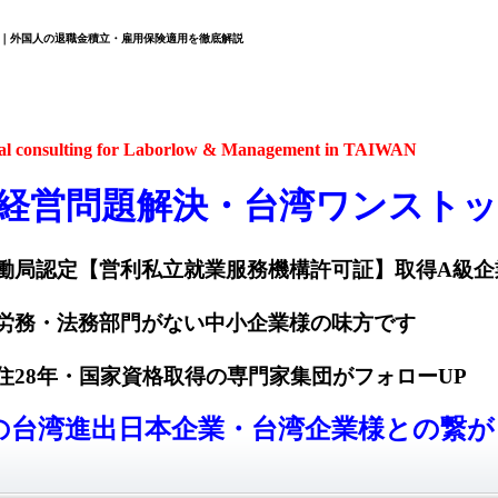
め｜外国人の退職金積立・雇用保険適用を徹底解説
al consulting for
Laborlow & Management in TAIWAN
経営問題解決・
台湾ワンストッ
働局認定【営利私立就業服務機構許可証
】
取得A級企
労務・法務部門がない中小企業様の味方です
住28年・国家資格取得の専門家集団がフォローUP
上の台湾進出日本企業・台湾企業様との繋が