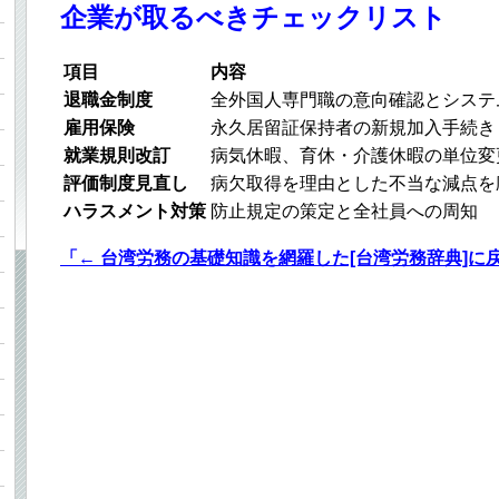
ド
企業が取るべきチェックリスト
項目
内容
退職金制度
全外国人専門職の意向確認とシステ
雇用保険
永久居留証保持者の新規加入手続き
法
就業規則改訂
病気休暇、育休・介護休暇の単位変
評価制度見直し
病欠取得を理由とした不当な減点を
ハラスメント対策
防止規定の策定と全社員への周知
「← 台湾労務の基礎知識を網羅した[台湾労務辞典]に