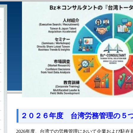
改
制
２０２６年度 台湾労務管理の５
2026年度、台湾での労務管理において企業および駐