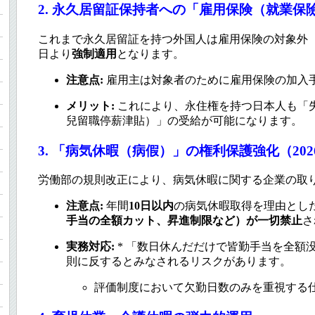
2. 永久居留証保持者への「雇用保険（就業保
これまで永久居留証を持つ外国人は雇用保険の対象外（任
日より
強制適用
となります。
注意点:
雇用主は対象者のために雇用保険の加入
メリット:
これにより、永住権を持つ日本人も「
兒留職停薪津貼）」の受給が可能になります。
3. 「病気休暇（病假）」の権利保護強化（202
労働部の規則改正により、病気休暇に関する企業の取
注意点:
年間
10日以内
の病気休暇取得を理由とし
手当の全額カット、昇進制限など）が一切禁止
さ
実務対応:
* 「数日休んだだけで皆勤手当を全額
則に反するとみなされるリスクがあります。
評価制度において欠勤日数のみを重視する