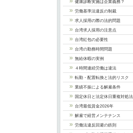
健康診断実施は企業義務？
労働基準法違反の制裁
求人採用の際の法的問題
台湾求人採用の注意点
台湾紅包の必要性
台湾の勤務時間問題
無給休暇の実例
４時間連続労働は違法
転勤・配置転換と法的リスク
業績不振による解雇条件
国定休日と法定休日重複対処
台湾最低賃金2026年
解雇で経営メンテナンス
労働法違反回避の鉄則